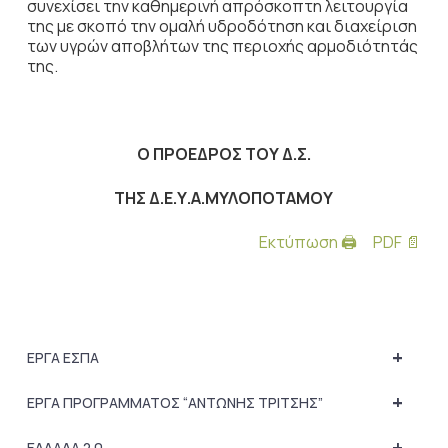
συνεχίσει την καθημερινή απρόσκοπτη λειτουργία
της με σκοπό την ομαλή υδροδότηση και διαχείριση
των υγρών αποβλήτων της περιοχής αρμοδιότητάς
της.
Ο ΠΡΟΕΔΡΟΣ ΤΟΥ Δ.Σ.
ΤΗΣ Δ.Ε.Υ.Α.ΜΥΛΟΠΟΤΑΜΟΥ
Εκτύπωση 🖨
PDF 📄
+
ΕΡΓΑ ΕΣΠΑ
+
ΕΡΓΑ ΠΡΟΓΡΑΜΜΑΤΟΣ “ΑΝΤΩΝΗΣ ΤΡΙΤΣΗΣ”
+
ΕΛΛΑΔΑ 2.0