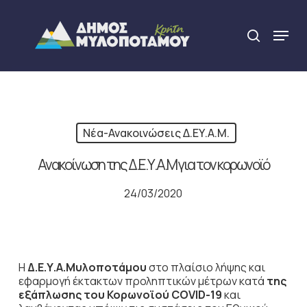
Skip
to
Menu
search
main
Close
content
Menu
Νέα-Ανακοινώσεις Δ.ΕΥ.Α.Μ.
Ανακοίνωση της Δ.Ε.Υ.Α.Μ για τον κορωνοϊό
24/03/2020
Η
Δ.Ε.Υ.Α.Μυλοποτάμου
στο πλαίσιο λήψης και
εφαρμογή έκτακτων προληπτικών μέτρων κατά
της
εξάπλωσης του Κορωνοϊού
COVID
-19
και