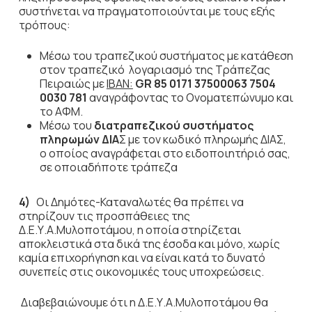
συστήνεται να πραγματοποιούνται με τους εξής
τρόπους:
Μέσω του τραπεζικού συστήματος με κατάθεση
στον τραπεζικό λογαριασμό της Τράπεζας
Πειραιώς με
ΙΒΑΝ:
GR
85 0171 37500063 7504
0030 781
αναγράφοντας το Ονοματεπώνυμο και
το ΑΦΜ.
Μέσω του
διατραπεζικού συστήματος
πληρωμών ΔΙΑ
Σ με τον κωδικό πληρωμής ΔΙΑΣ,
ο οποίος αναγράφεται στο ειδοποιητήριό σας,
σε οποιαδήποτε τράπεζα
4)
Οι Δημότες-Καταναλωτές θα πρέπει να
στηρίζουν τις προσπάθειες της
Δ.Ε.Υ.Α.Μυλοποτάμου, η οποία στηρίζεται
αποκλειστικά στα δικά της έσοδα και μόνο, χωρίς
καμία επιχορήγηση και να είναι κατά το δυνατό
συνεπείς στις οικονομικές τους υποχρεώσεις.
Διαβεβαιώνουμε ότι η Δ.Ε.Υ.Α.Μυλοποτάμου θα