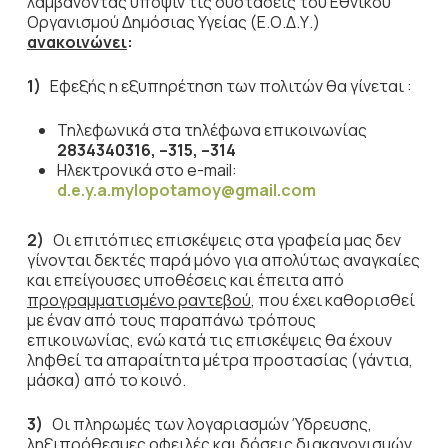
λαμβάνοντας υπόψιν τις συστάσεις του Εθνικού
Οργανισμού Δημόσιας Υγείας (Ε.Ο.Δ.Υ.)
ανακοινώνει
:
1)
Εφεξής η εξυπηρέτηση των πολιτών θα γίνεται :
Τηλεφωνικά στα τηλέφωνα επικοινωνίας
2834340316,
–
315,
–
314
Ηλεκτρονικά στο e-mail:
d
.
e
.
y
.
a
.
mylopotamoy
@
gmail
.
com
2)
Οι επιτόπιες επισκέψεις στα γραφεία μας δεν
γίνονται δεκτές παρά μόνο για απολύτως αναγκαίες
και επείγουσες υποθέσεις και έπειτα από
προγραμματισμένο ραντεβού
, που έχει καθορισθεί
με έναν από τους παραπάνω τρόπους
επικοινωνίας, ενώ κατά τις επισκέψεις θα έχουν
ληφθεί τα απαραίτητα μέτρα προστασίας (γάντια,
μάσκα) από το κοινό.
3)
Οι πληρωμές των λογαριασμών Ύδρευσης,
ληξιπρόθεσμες οφειλές και δόσεις διακανονισμών